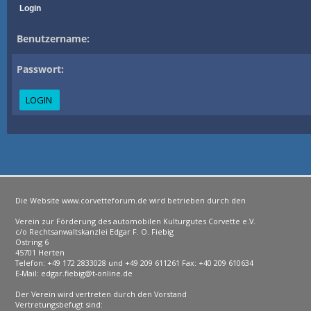
Login
Benutzername:
Passwort:
Die Website www.corvetteforum.de wird betrieben durch den
Verein zur Förderung des automobilen Kulturgutes Corvette e.V.
c/o Rechtsanwaltskanzlei Edgar F. O. Fiebig
Ostring 6
45701 Herten
Telefon: +49 172 2833028 und +49 209 611261 Fax: +40 209 610634
E-Mail: edgar.fiebig@t-online.de
Der Verein wird vertreten durch den Vorstand
Vertretungsbefugt sind: