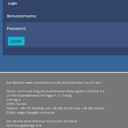
Login
Benutzername:
Passwort:
Die Website www.corvetteforum.de wird betrieben durch den
Verein zur Förderung des automobilen Kulturgutes Corvette e.V.
c/o Rechtsanwaltskanzlei Edgar F. O. Fiebig
Ostring 6
45701 Herten
Telefon: +49 172 2833028 und +49 209 611261 Fax: +40 209 610634
E-Mail: edgar.fiebig@t-online.de
Der Verein wird vertreten durch den Vorstand
Vertretungsbefugt sind: