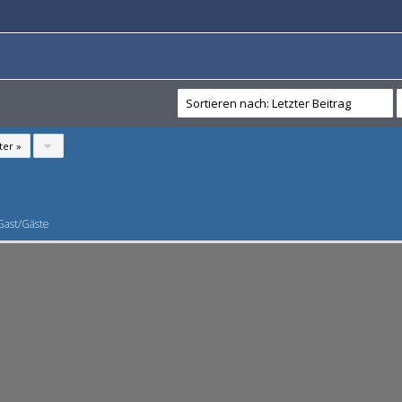
ter »
Gast/Gäste