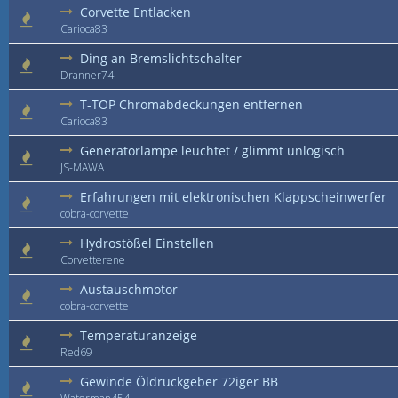
Corvette Entlacken
Carioca83
Ding an Bremslichtschalter
Dranner74
T-TOP Chromabdeckungen entfernen
Carioca83
Generatorlampe leuchtet / glimmt unlogisch
JS-MAWA
Erfahrungen mit elektronischen Klappscheinwerfer
cobra-corvette
Hydrostößel Einstellen
Corvetterene
Austauschmotor
cobra-corvette
Temperaturanzeige
Red69
Gewinde Öldruckgeber 72iger BB