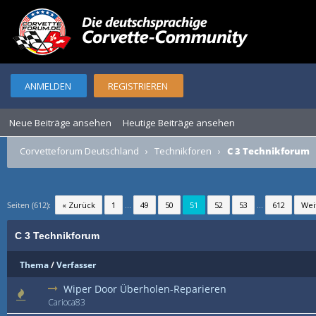
ANMELDEN
REGISTRIEREN
Neue Beiträge ansehen
Heutige Beiträge ansehen
Corvetteforum Deutschland
›
Technikforen
›
C 3 Technikforum
Seiten (612):
« Zurück
1
...
49
50
51
52
53
...
612
Wei
C 3 Technikforum
Thema
/
Verfasser
Wiper Door Überholen-Reparieren
Carioca83