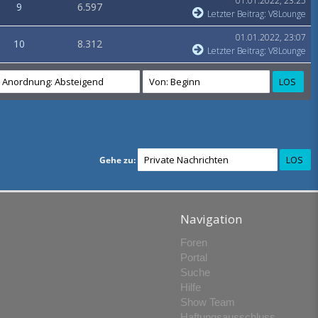
01.01.2022, 23:25
9
6.597
Letzter Beitrag
:
V8Lounge
01.01.2022, 23:07
10
8.312
Letzter Beitrag
:
V8Lounge
Gehe zu:
Navigation
Foren
Portal
Suche
Hilfe
Show Team
Haftungsausschluss