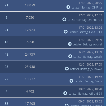
17.01.2022, 20:25
21
18.079
Letzter Beitrag
:
C3-Fritz
17.01.2022, 17:02
9
7.050
Letzter Beitrag
:
Dranner74
17.01.2022, 13:06
21
12.924
Letzter Beitrag
:
He-C 33H
17.01.2022, 09:09
10
7.650
Letzter Beitrag
:
colonel
16.01.2022, 13:09
48
24.757
Letzter Beitrag
:
Wesch
12.01.2022, 17:08
23
25.938
Letzter Beitrag
:
JS-MAWA
11.01.2022, 19:56
22
13.222
Letzter Beitrag
:
flashy
10.01.2022, 10:20
4
4.402
Letzter Beitrag
:
jeffrey864
09.01.2022, 15:02
33
17.205
Letzter Beitrag
:
C3-Micha