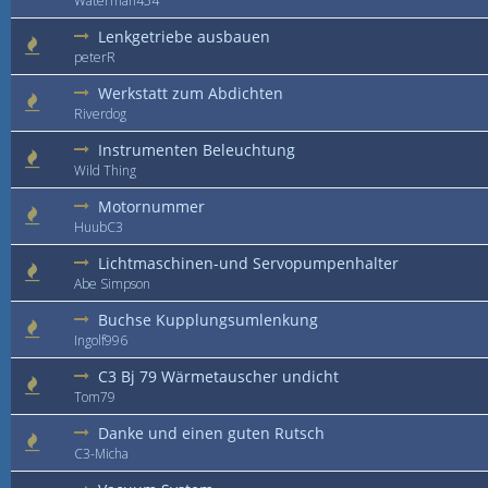
Waterman454
Lenkgetriebe ausbauen
peterR
Werkstatt zum Abdichten
Riverdog
Instrumenten Beleuchtung
Wild Thing
Motornummer
HuubC3
Lichtmaschinen-und Servopumpenhalter
Abe Simpson
Buchse Kupplungsumlenkung
Ingolf996
C3 Bj 79 Wärmetauscher undicht
Tom79
Danke und einen guten Rutsch
C3-Micha