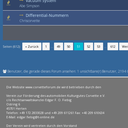
Vacuum System
Abe Simpson
Differential-Nummern
Chriscorvette
Seiten (612):
« Zurück
1
...
49
50
51
52
53
...
612
Wei
Benutzer, die gerade dieses Forum ansehen: 1 unsichtbare(r) Benutzer, 2194 
Die Website www.corvetteforum.de wird betrieben durch den
Verein zur Förderung des automobilen Kulturgutes Corvette e.V.
c/o Rechtsanwaltskanzlei Edgar F. O. Fiebig
Ostring 6
45701 Herten
Telefon: +49 172 2833028 und +49 209 611261 Fax: +40 209 610634
E-Mail: edgar.fiebig@t-online.de
Der Verein wird vertreten durch den Vorstand