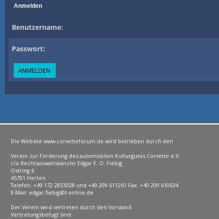
Anmelden
Benutzername:
Passwort:
Die Website www.corvetteforum.de wird betrieben durch den
Verein zur Förderung des automobilen Kulturgutes Corvette e.V.
c/o Rechtsanwaltskanzlei Edgar F. O. Fiebig
Ostring 6
45701 Herten
Telefon: +49 172 2833028 und +49 209 611261 Fax: +40 209 610634
E-Mail: edgar.fiebig@t-online.de
Der Verein wird vertreten durch den Vorstand
Vertretungsbefugt sind: