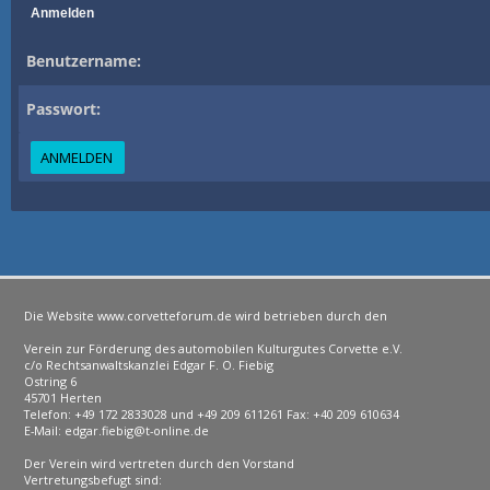
Anmelden
Benutzername:
Passwort:
Die Website www.corvetteforum.de wird betrieben durch den
Verein zur Förderung des automobilen Kulturgutes Corvette e.V.
c/o Rechtsanwaltskanzlei Edgar F. O. Fiebig
Ostring 6
45701 Herten
Telefon: +49 172 2833028 und +49 209 611261 Fax: +40 209 610634
E-Mail: edgar.fiebig@t-online.de
Der Verein wird vertreten durch den Vorstand
Vertretungsbefugt sind: