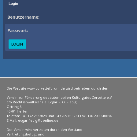
Login
Benutzername:
Passwort:
Die Website www.corvetteforum.de wird betrieben durch den
Verein zur Förderung des automobilen Kulturgutes Corvette e.V.
c/o Rechtsanwaltskanzlei Edgar F. O. Fiebig
Ostring 6
45701 Herten
Telefon: +49 172 2833028 und +49 209 611261 Fax: +40 209 610634
E-Mail: edgar.fiebig@t-online.de
Der Verein wird vertreten durch den Vorstand
Vertretungsbefugt sind: