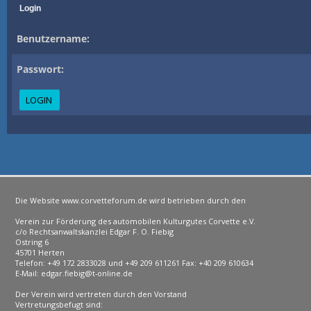
Login
Benutzername:
Passwort:
Die Website www.corvetteforum.de wird betrieben durch den
Verein zur Förderung des automobilen Kulturgutes Corvette e.V.
c/o Rechtsanwaltskanzlei Edgar F. O. Fiebig
Ostring 6
45701 Herten
Telefon: +49 172 2833028 und +49 209 611261 Fax: +40 209 610634
E-Mail: edgar.fiebig@t-online.de
Der Verein wird vertreten durch den Vorstand
Vertretungsbefugt sind: