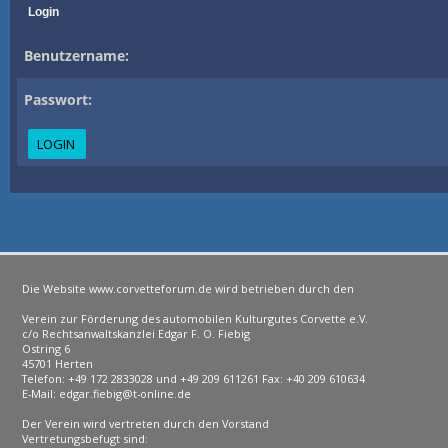
Login
Benutzername:
Passwort:
Die Website www.corvetteforum.de wird betrieben durch den
Verein zur Förderung des automobilen Kulturgutes Corvette e.V.
c/o Rechtsanwaltskanzlei Edgar F. O. Fiebig
Ostring 6
45701 Herten
Telefon: +49 172 2833028 und +49 209 611261 Fax: +40 209 610634
E-Mail: edgar.fiebig@t-online.de
Der Verein wird vertreten durch den Vorstand
Vertretungsbefugt sind: