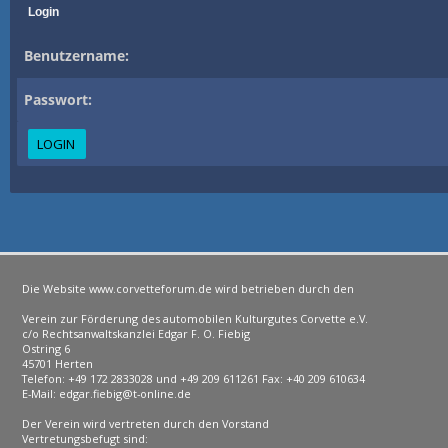
Login
Benutzername:
Passwort:
Die Website www.corvetteforum.de wird betrieben durch den
Verein zur Förderung des automobilen Kulturgutes Corvette e.V.
c/o Rechtsanwaltskanzlei Edgar F. O. Fiebig
Ostring 6
45701 Herten
Telefon: +49 172 2833028 und +49 209 611261 Fax: +40 209 610634
E-Mail: edgar.fiebig@t-online.de
Der Verein wird vertreten durch den Vorstand
Vertretungsbefugt sind: