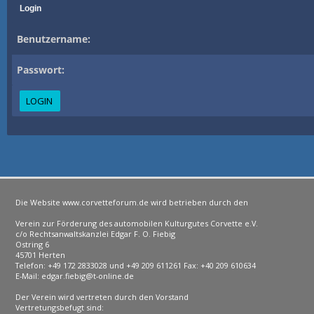
Login
Benutzername:
Passwort:
Die Website www.corvetteforum.de wird betrieben durch den
Verein zur Förderung des automobilen Kulturgutes Corvette e.V.
c/o Rechtsanwaltskanzlei Edgar F. O. Fiebig
Ostring 6
45701 Herten
Telefon: +49 172 2833028 und +49 209 611261 Fax: +40 209 610634
E-Mail: edgar.fiebig@t-online.de
Der Verein wird vertreten durch den Vorstand
Vertretungsbefugt sind: