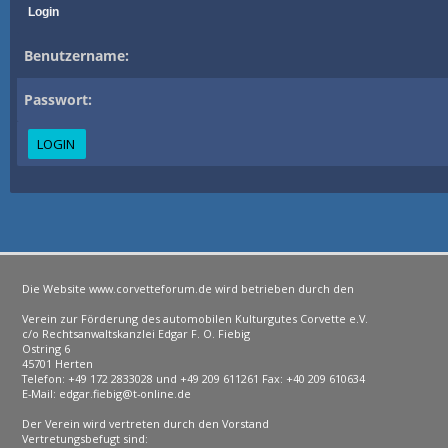
Login
Benutzername:
Passwort:
Die Website www.corvetteforum.de wird betrieben durch den
Verein zur Förderung des automobilen Kulturgutes Corvette e.V.
c/o Rechtsanwaltskanzlei Edgar F. O. Fiebig
Ostring 6
45701 Herten
Telefon: +49 172 2833028 und +49 209 611261 Fax: +40 209 610634
E-Mail: edgar.fiebig@t-online.de
Der Verein wird vertreten durch den Vorstand
Vertretungsbefugt sind: