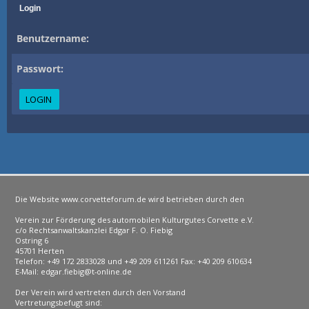
Login
Benutzername:
Passwort:
Die Website www.corvetteforum.de wird betrieben durch den
Verein zur Förderung des automobilen Kulturgutes Corvette e.V.
c/o Rechtsanwaltskanzlei Edgar F. O. Fiebig
Ostring 6
45701 Herten
Telefon: +49 172 2833028 und +49 209 611261 Fax: +40 209 610634
E-Mail: edgar.fiebig@t-online.de
Der Verein wird vertreten durch den Vorstand
Vertretungsbefugt sind: