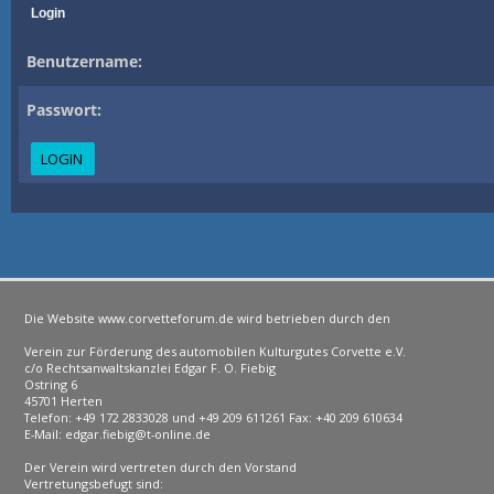
Login
Benutzername:
Passwort:
Die Website www.corvetteforum.de wird betrieben durch den
Verein zur Förderung des automobilen Kulturgutes Corvette e.V.
c/o Rechtsanwaltskanzlei Edgar F. O. Fiebig
Ostring 6
45701 Herten
Telefon: +49 172 2833028 und +49 209 611261 Fax: +40 209 610634
E-Mail: edgar.fiebig@t-online.de
Der Verein wird vertreten durch den Vorstand
Vertretungsbefugt sind: