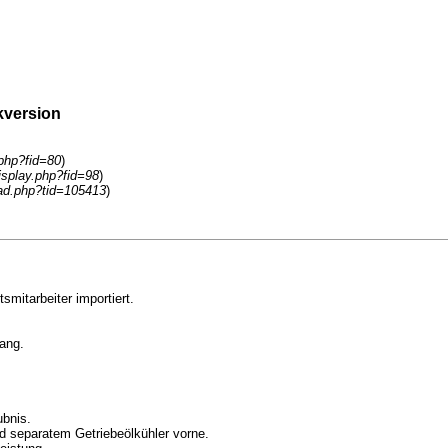
kversion
.php?fid=80
)
isplay.php?fid=98
)
ad.php?tid=105413
)
mitarbeiter importiert.
Gang.
ubnis.
nd separatem Getriebeölkühler vorne.