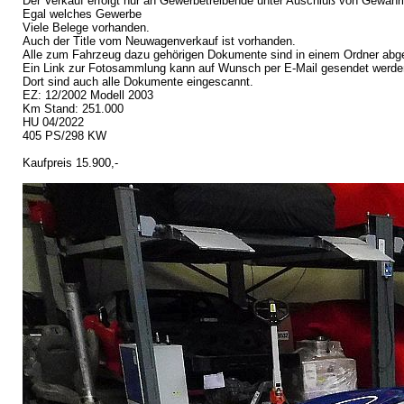
Der Verkauf erfolgt nur an Gewerbetreibende unter Auschluß von Gewährl
Egal welches Gewerbe
Viele Belege vorhanden.
Auch der Title vom Neuwagenverkauf ist vorhanden.
Alle zum Fahrzeug dazu gehörigen Dokumente sind in einem Ordner abgeh
Ein Link zur Fotosammlung kann auf Wunsch per E-Mail gesendet werde
Dort sind auch alle Dokumente eingescannt.
EZ: 12/2002 Modell 2003
Km Stand: 251.000
HU 04/2022
405 PS/298 KW
Kaufpreis 15.900,-