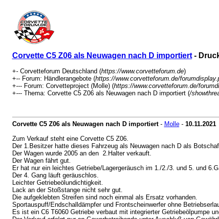
Corvette C5 Z06 als Neuwagen nach D importiert
- Druc
+- Corvetteforum Deutschland (
https://www.corvetteforum.de
)
+-- Forum: Händlerangebote (
https://www.corvetteforum.de/forumdisplay
+--- Forum: Corvetteproject (Molle) (
https://www.corvetteforum.de/forumd
+--- Thema: Corvette C5 Z06 als Neuwagen nach D importiert (
/showthre
Corvette C5 Z06 als Neuwagen nach D importiert
-
Molle
-
10.11.2021
Zum Verkauf steht eine Corvette C5 Z06.
Der 1.Besitzer hatte dieses Fahrzeug als Neuwagen nach D als Botschafts
Der Wagen wurde 2005 an den 2.Halter verkauft.
Der Wagen fährt gut.
Er hat nur ein leichtes Getriebe/Lagergeräusch im 1./2./3. und 5. und 6.
Der 4. Gang läuft geräuschlos.
Leichter Getriebeölundichtigkeit.
Lack an der Stoßstange nicht sehr gut.
Die aufgeklebten Streifen sind noch einmal als Ersatz vorhanden.
Sportauspuff/Endschalldämpfer und Frontscheinwerfer ohne Betriebserla
Es ist ein C6 T6060 Getriebe verbaut mit integrierter Getriebeölpumpe u