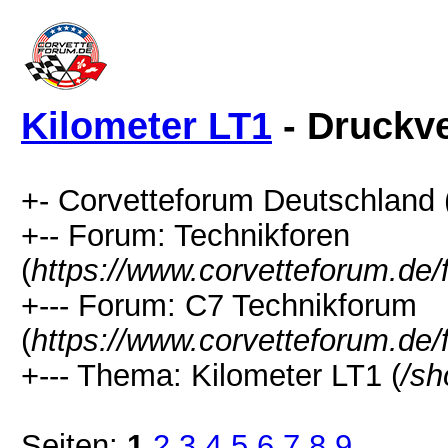
Kilometer LT1
- Druckv
+- Corvetteforum Deutschland 
+-- Forum: Technikforen
(
https://www.corvetteforum.de/
+--- Forum: C7 Technikforum
(
https://www.corvetteforum.de
+--- Thema: Kilometer LT1 (
/sh
Seiten:
1
2
3
4
5
6
7
8
9