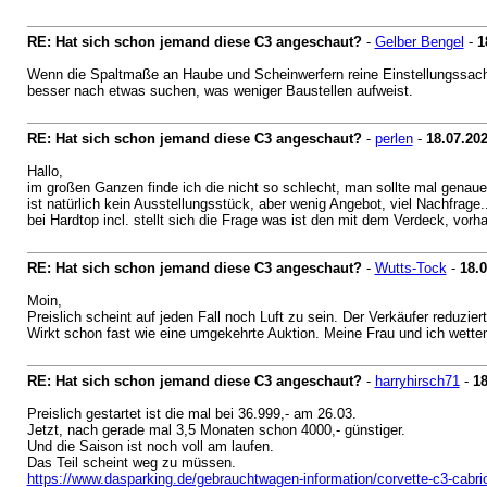
RE: Hat sich schon jemand diese C3 angeschaut?
-
Gelber Bengel
-
1
Wenn die Spaltmaße an Haube und Scheinwerfern reine Einstellungssach
besser nach etwas suchen, was weniger Baustellen aufweist.
RE: Hat sich schon jemand diese C3 angeschaut?
-
perlen
-
18.07.20
Hallo,
im großen Ganzen finde ich die nicht so schlecht, man sollte mal genaue
ist natürlich kein Ausstellungsstück, aber wenig Angebot, viel Nachfrage..
bei Hardtop incl. stellt sich die Frage was ist den mit dem Verdeck, vor
RE: Hat sich schon jemand diese C3 angeschaut?
-
Wutts-Tock
-
18.
Moin,
Preislich scheint auf jeden Fall noch Luft zu sein. Der Verkäufer reduzi
Wirkt schon fast wie eine umgekehrte Auktion. Meine Frau und ich wett
RE: Hat sich schon jemand diese C3 angeschaut?
-
harryhirsch71
-
18
Preislich gestartet ist die mal bei 36.999,- am 26.03.
Jetzt, nach gerade mal 3,5 Monaten schon 4000,- günstiger.
Und die Saison ist noch voll am laufen.
Das Teil scheint weg zu müssen.
https://www.dasparking.de/gebrauchtwagen-information/corvette-c3-cabrio