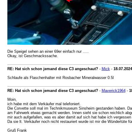
Die Speigel sehen an einer 69er einfach nur .....
Okay, ist Geschmackssache.
RE: Hat sich schon jemand diese C3 angeschaut?
-
Mick
-
18.07.202
Schlaufe als Flaschenhalter mit Rosbacher Mineralwasser 0.5l
RE: Hat sich schon jemand diese C3 angeschaut?
-
Maverick1964
-
1
Moin,
ich habe mit dem Verkäufer mal telefoniert.
Die Corvette soll mal im Technikmuseum Sinsheim gestanden haben. Dann 
am Fahrwerk etwas gemacht werden. Innen sieht sie schon reichlich abge
mir auch aufgefallen, was es aber damit auf sich hat habe ich vergessen 
Da sie lt. Verkäufer noch nicht restauriert wurde ist mir die Wündertüte f
Gruß Frank