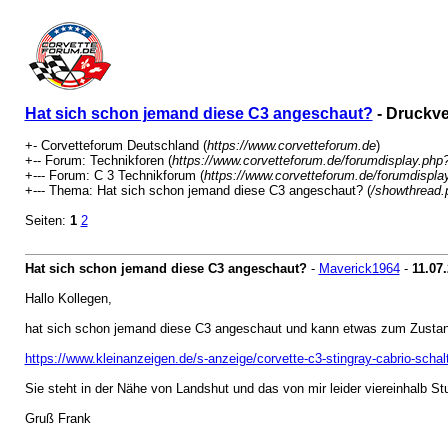
Hat sich schon jemand diese C3 angeschaut?
- Druckve
+- Corvetteforum Deutschland (
https://www.corvetteforum.de
)
+-- Forum: Technikforen (
https://www.corvetteforum.de/forumdisplay.php
+--- Forum: C 3 Technikforum (
https://www.corvetteforum.de/forumdispla
+--- Thema: Hat sich schon jemand diese C3 angeschaut? (
/showthread.
Seiten:
1
2
Hat sich schon jemand diese C3 angeschaut?
-
Maverick1964
-
11.07
Hallo Kollegen,
hat sich schon jemand diese C3 angeschaut und kann etwas zum Zusta
https://www.kleinanzeigen.de/s-anzeige/corvette-c3-stingray-cabrio-scha
Sie steht in der Nähe von Landshut und das von mir leider viereinhalb St
Gruß Frank