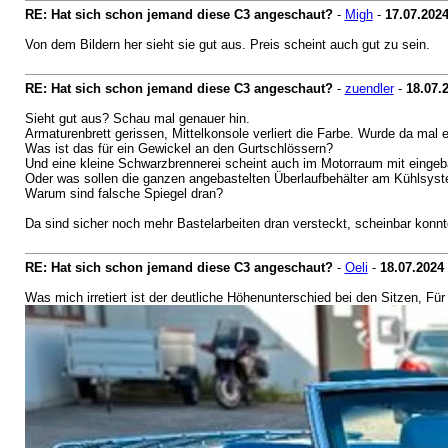
RE: Hat sich schon jemand diese C3 angeschaut?
-
Migh
-
17.07.202
Von dem Bildern her sieht sie gut aus. Preis scheint auch gut zu sein.
RE: Hat sich schon jemand diese C3 angeschaut?
-
zuendler
-
18.07.
Sieht gut aus? Schau mal genauer hin.
Armaturenbrett gerissen, Mittelkonsole verliert die Farbe. Wurde da mal
Was ist das für ein Gewickel an den Gurtschlössern?
Und eine kleine Schwarzbrennerei scheint auch im Motorraum mit eingeba
Oder was sollen die ganzen angebastelten Überlaufbehälter am Kühlsys
Warum sind falsche Spiegel dran?
Da sind sicher noch mehr Bastelarbeiten dran versteckt, scheinbar konnte
RE: Hat sich schon jemand diese C3 angeschaut?
-
Oeli
-
18.07.2024
Was mich irretiert ist der deutliche Höhenunterschied bei den Sitzen, Für