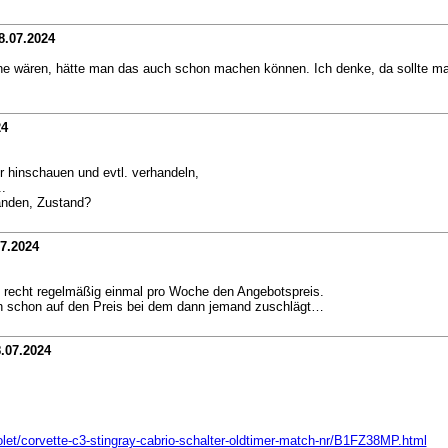
8.07.2024
e wären, hätte man das auch schon machen können. Ich denke, da sollte man
24
r hinschauen und evtl. verhandeln,
.
handen, Zustand?
07.2024
ert recht regelmäßig einmal pro Woche den Angebotspreis.
en schon auf den Preis bei dem dann jemand zuschlägt…
.07.2024
let/corvette-c3-stingray-cabrio-schalter-oldtimer-match-nr/B1FZ38MP.html