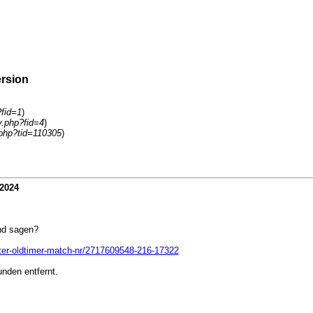
rsion
?fid=1
)
y.php?fid=4
)
php?tid=110305
)
.2024
nd sagen?
lter-oldtimer-match-nr/2717609548-216-17322
unden entfernt.