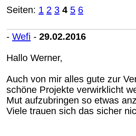
Seiten:
1
2
3
4
5
6
-
Wefi
-
29.02.2016
Hallo Werner,
Auch von mir alles gute zur Ve
schöne Projekte verwirklicht w
Mut aufzubringen so etwas anzug
Viele trauen sich das sicher ni