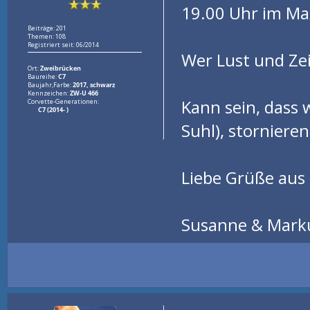
19.00 Uhr im Max
Beiträge: 201
Themen: 108
Registriert seit: 06/2014
Wer Lust und Zei
Ort:
Zweibrücken
Baureihe:
C7
Baujahr,Farbe:
2017, schwarz
Kennzeichen:
ZW-U 466
Kann sein, dass w
Corvette-Generationen:
C7 (2014- )
Suhl), stornieren
Liebe Grüße aus
Susanne & Mark