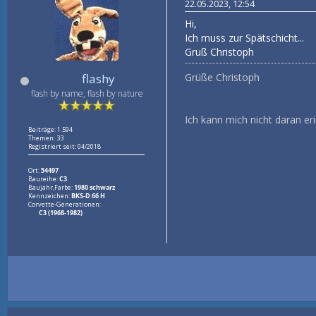
22.05.2023, 12:54
Hi,
Ich muss zur Spätschicht...
Gruß Christoph
Grüße Christoph
flashy
flash by name, flash by nature
Ich kann mich nicht daran er
Beiträge: 1.594
Themen: 33
Registriert seit: 04/2018
Ort:
54497
Baureihe:
C3
Baujahr,Farbe:
1980 schwarz
Kennzeichen:
BKS-D 66 H
Corvette-Generationen:
C3 (1968-1982)