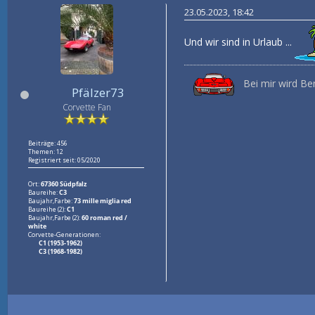
23.05.2023, 18:42
Und wir sind in Urlaub ...
Bei mir wird Ben
Pfälzer73
Corvette Fan
Beiträge: 456
Themen: 12
Registriert seit: 05/2020
Ort:
67360 Südpfalz
Baureihe:
C3
Baujahr,Farbe:
73 mille miglia red
Baureihe (2):
C1
Baujahr,Farbe (2):
60 roman red /
white
Corvette-Generationen:
C1 (1953-1962)
C3 (1968-1982)