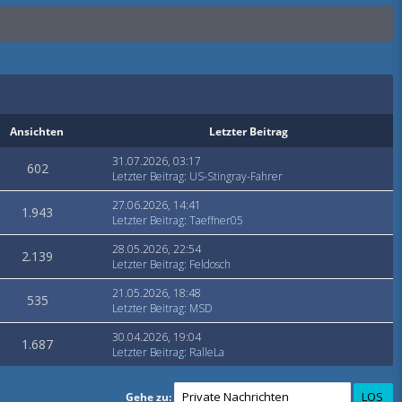
Ansichten
Letzter Beitrag
31.07.2026, 03:17
602
Letzter Beitrag
:
US-Stingray-Fahrer
27.06.2026, 14:41
1.943
Letzter Beitrag
:
Taeffner05
28.05.2026, 22:54
2.139
Letzter Beitrag
:
Feldosch
21.05.2026, 18:48
535
Letzter Beitrag
:
MSD
30.04.2026, 19:04
1.687
Letzter Beitrag
:
RalleLa
Gehe zu: