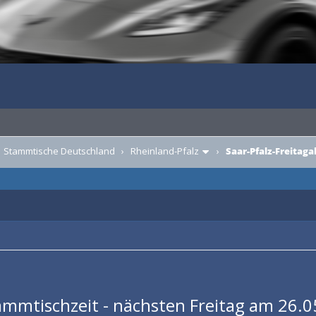
›
Stammtische Deutschland
›
Rheinland-Pfalz
›
Saar-Pfalz-Freitag
ammtischzeit - nächsten Freitag am 26.