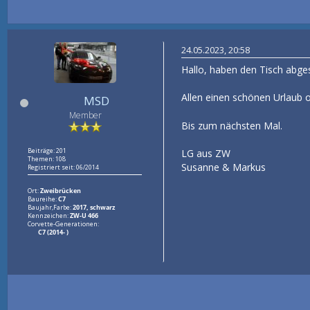
24.05.2023, 20:58
Hallo, haben den Tisch abge
Allen einen schönen Urlaub 
MSD
Member
Bis zum nächsten Mal.
Beiträge: 201
LG aus ZW
Themen: 108
Susanne & Markus
Registriert seit: 06/2014
Ort:
Zweibrücken
Baureihe:
C7
Baujahr,Farbe:
2017, schwarz
Kennzeichen:
ZW-U 466
Corvette-Generationen:
C7 (2014- )