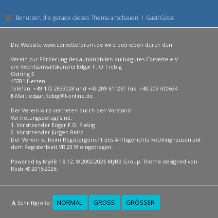
Benutzer, die gerade dieses Thema anschauen: 1 Gast/Gäste
Die Website www.corvetteforum.de wird betrieben durch den
Verein zur Förderung des automobilen Kulturgutes Corvette e.V.
c/o Rechtsanwaltskanzlei Edgar F. O. Fiebig
Ostring 6
45701 Herten
Telefon: +49 172 2833028 und +49 209 611261 Fax: +40 209 610634
E-Mail: edgar.fiebig@t-online.de
Der Verein wird vertreten durch den Vorstand
Vertretungsbefugt sind:
1. Vorsitzender Edgar F.O. Fiebig
2. Vorsitzender Jürgen Reitz
Der Verein ist beim Registergericht des Amtsgerichts Recklinghausen auf
dem Registerblatt VR 2919 eingetragen.
Powered by
MyBB 1.8.12
, © 2002-2026
MyBB Group
. Theme designed von
Rōshi
© 2015-2026.
NORMAL
GROSS
GRÖSSER
Schriftgröße: