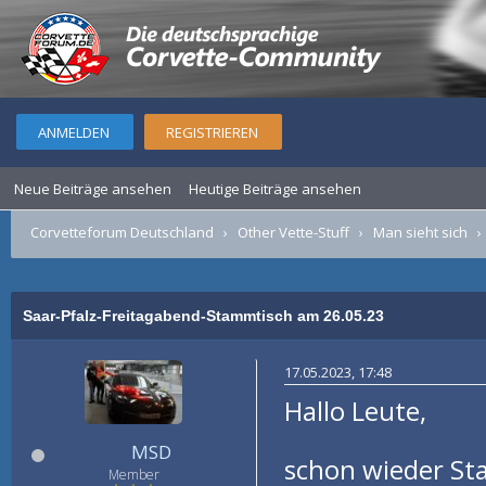
ANMELDEN
REGISTRIEREN
Neue Beiträge ansehen
Heutige Beiträge ansehen
Corvetteforum Deutschland
›
Other Vette-Stuff
›
Man sieht sich
Saar-Pfalz-Freitagabend-Stammtisch am 26.05.23
17.05.2023, 17:48
Hallo Leute,
MSD
schon wieder St
Member