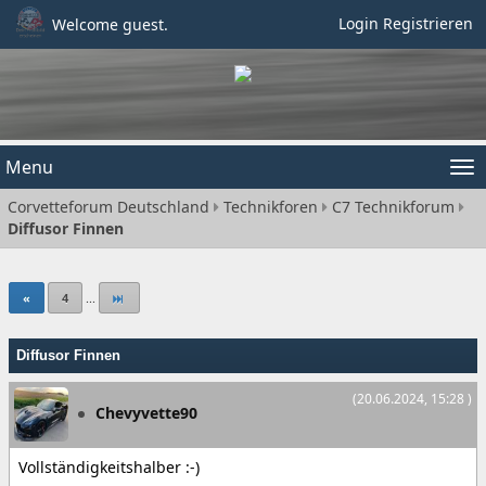
Login
Registrieren
Welcome guest.
Menu
Tog
Corvetteforum Deutschland
Technikforen
C7 Technikforum
nav
Diffusor Finnen
«
4
...
Diffusor Finnen
(20.06.2024, 15:28 )
Chevyvette90
Vollständigkeitshalber :-)