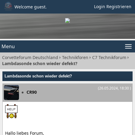
Login
Registrieren
Welcome guest.
Menu
Tog
Corvetteforum Deutschland
Technikforen
C7 Technikforum
nav
Lambdasonde schon wieder defekt?
Lambdasonde schon wieder defekt?
(26.05.2024, 18:30 )
CR90
Hallo liebes Forum,