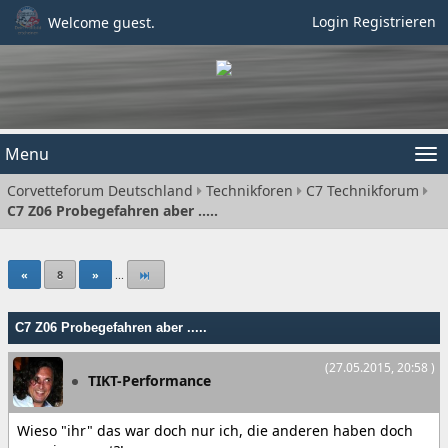
Login
Registrieren
Welcome guest.
Menu
Tog
Corvetteforum Deutschland
Technikforen
C7 Technikforum
nav
C7 Z06 Probegefahren aber .....
«
8
»
...
C7 Z06 Probegefahren aber .....
(27.05.2015, 20:58 )
TIKT-Performance
Wieso "ihr" das war doch nur ich, die anderen haben doch