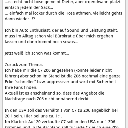
...ist echt nicht böse gemeint Dieter, aber irgendwann platzt
einfach jedem der Sack...
... einfach mal locker durch die Hose athmen, vielleicht gehts
dann wieder...!?
Ich bin Auto Enthusiast, der auf Sound und Leistung steht,
muss im Alltag schon viel Bürokratie über mich ergehen
lassen und dann kommt noch sowas...
Jetzt weiß ich schon was kommt...
Zurück zum Thema:
Ich habe mir die C7 Z06 angesehen (konnte leider nicht
fahren) aber schon im Stand ist die Z06 nochmal eine ganze
Ecke "schneller" bzw. aggressiver und wird mit Sicherheit
Ihre Fans finden.
Aktuell ist es anscheinend so, dass das Angebot die
Nachfrage nach Z06 nicht annähernd deckt.
In den USA soll das Verhältnis von C7 zu Z06 angeblich bei
20:1 sein. Hier bei uns ca. 1:1.
Im Klartext: Auf 20 verkaufte C7 soll in den USA nur 1 Z06
kommen und in Deutschland soll für jede C7 auch eine Z06