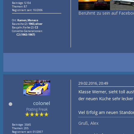
Beiträge: 5.104
Themen: 87
Registriert seit: 10/2006
Berühmt zu sein auf Faceboo
Ort:
Kamen,Monaco
Baureihe (2):
1963,silver
Baujahr,Farbe (2):
C2
Corvette-Generationen:
C2 (1963-1967)
29.02.2016, 20:49
Klasse Werner, sieht toll au
der neuen Küche sehr lecker
colonel
Posting Freak
Viel Erfolg am neuen Standor
Gruß, Alex
Beiträge: 3.845
Themen: 205
Registriert seit: 01/2007