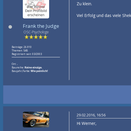
Zu klein.
Viel Erfolg und das viele Sheke
Frank the Judge
OSC-Psychologe
Beiträge: 26.910
Themen: 548
Registriert seit: 03/2003
Ort:
.
Baureihe:
Keine einzige.
Baujahr,Farbe:
Wie peinlich!
29.02.2016, 16:56
Hi Werner,