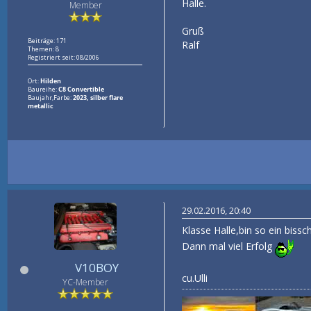
Halle.
Member
Gruß
Beiträge: 171
Ralf
Themen: 8
Registriert seit: 08/2006
Ort:
Hilden
Baureihe:
C8 Convertible
Baujahr,Farbe:
2023, silber flare
metallic
29.02.2016, 20:40
Klasse Halle,bin so ein bissc
Dann mal viel Erfolg
V10BOY
cu.Ulli
YC-Member