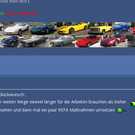
some men don´t.
ub:
602 PS, 688 nm
 Glückwunsch.
er weiten Wege vieeeel länger für die Arbeiten brauchen als bisher
 ansehen und dann mal ein paar REFA Maßnahmen umsetzen