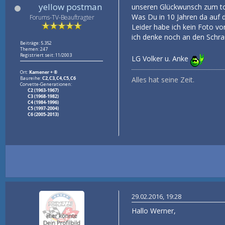
yellow postman
unseren Glückwunsch zum toll
Was Du in 10 Jahren da auf di
Forums-TV-Beauftragter
Leider habe ich kein Foto vo
ich denke noch an den Schra
Beiträge: 5.352
Themen: 247
Registriert seit: 11/2003
LG Volker u. Anke
Ort:
Kamener + ®
Baureihe:
C2,C3,C4,C5,C6
Alles hat seine Zeit.
Corvette-Generationen:
C2 (1963-1967)
C3 (1968-1982)
C4 (1984-1996)
C5 (1997-2004)
C6 (2005-2013)
29.02.2016, 19:28
Hallo Werner,