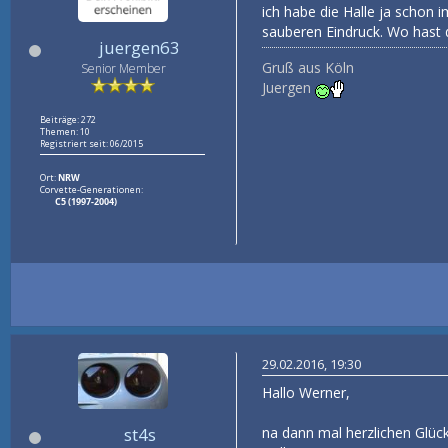
ich habe die Halle ja schon 
sauberen Eindruck. Wo hast d
juergen63
Gruß aus Köln
Senior Member
Juergen
Beiträge: 272
Themen: 10
Registriert seit: 06/2015
Ort:
NRW
Corvette-Generationen:
C5 (1997-2004)
29.02.2016, 19:30
Hallo Werner,
st4s
na dann mal herzlichen Glück