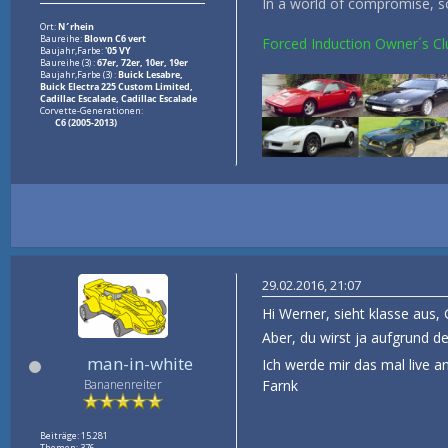
In a world of compromise, 
Ort:
N´rhein
Baureihe:
Blown C6 vert
Forced Induction Owner´s Cl
Baujahr,Farbe:
'05 VY
Baureihe (3) :
67er, 72er, 10er, 19er
Baujahr,Farbe (3) :
Buick Lesabre,
Buick Electra 225 Custom Limited,
Cadillac Escalade, Cadillac Escalade
Corvette-Generationen:
C6 (2005-2013)
29.02.2016, 21:07
Hi Werner, sieht klasse aus,
Aber, du wirst ja aufgrund d
man-in-white
Ich werde mir das mal live
Farnk
Bananenreiter
Beiträge: 15.281
Themen: 376