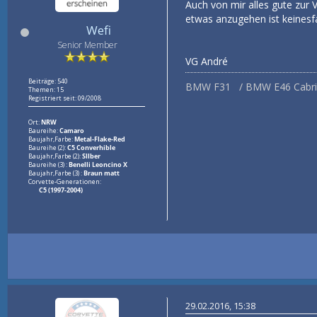
Auch von mir alles gute zur 
etwas anzugehen ist keinesfal
Wefi
Senior Member
VG André
Beiträge: 540
BMW F31 / BMW E46 Cabrio /
Themen: 15
Registriert seit: 09/2008
Ort:
NRW
Baureihe:
Camaro
Baujahr,Farbe:
Metal-Flake-Red
Baureihe (2):
C5 Converhible
Baujahr,Farbe (2):
Sllber
Baureihe (3) :
Benelli Leoncino X
Baujahr,Farbe (3) :
Braun matt
Corvette-Generationen:
C5 (1997-2004)
29.02.2016, 15:38