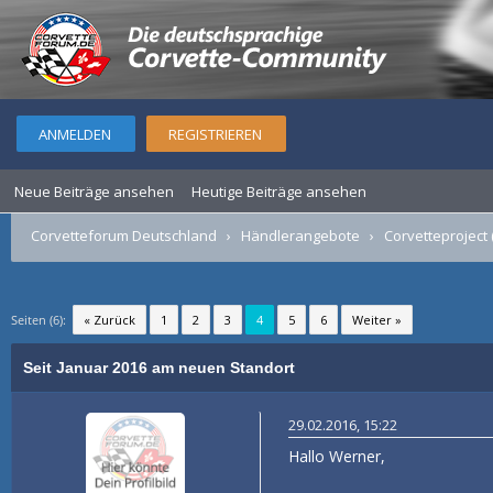
ANMELDEN
REGISTRIEREN
Neue Beiträge ansehen
Heutige Beiträge ansehen
Corvetteforum Deutschland
›
Händlerangebote
›
Corvetteproject 
Seiten (6):
« Zurück
1
2
3
4
5
6
Weiter »
Seit Januar 2016 am neuen Standort
29.02.2016, 15:22
Hallo Werner,