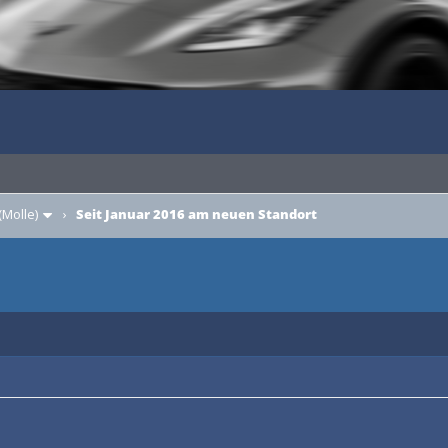
(Molle)
›
Seit Januar 2016 am neuen Standort