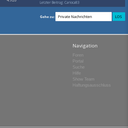
Letzter Beitrag
:
Carioca83
Gehe zu:
Navigation
Foren
Portal
Suche
Hilfe
Show Team
Haftungsausschluss