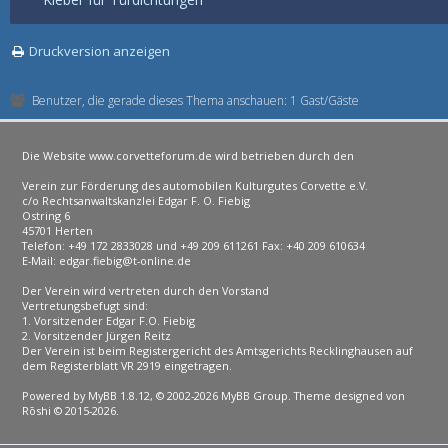
Druckversion anzeigen
Benutzer, die gerade dieses Thema anschauen: 1 Gast/Gäste
Die Website www.corvetteforum.de wird betrieben durch den
Verein zur Förderung des automobilen Kulturgutes Corvette e.V.
c/o Rechtsanwaltskanzlei Edgar F. O. Fiebig
Ostring 6
45701 Herten
Telefon: +49 172 2833028 und +49 209 611261 Fax: +40 209 610634
E-Mail: edgar.fiebig@t-online.de
Der Verein wird vertreten durch den Vorstand
Vertretungsbefugt sind:
1. Vorsitzender Edgar F.O. Fiebig
2. Vorsitzender Jürgen Reitz
Der Verein ist beim Registergericht des Amtsgerichts Recklinghausen auf
dem Registerblatt VR 2919 eingetragen.
Powered by
MyBB 1.8.12
, © 2002-2026
MyBB Group
. Theme designed von
Rōshi
© 2015-2026.