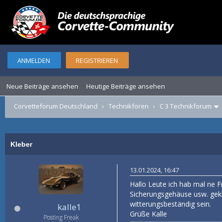
ANMELDEN
REGISTRIEREN
Neue Beiträge ansehen
Heutige Beiträge ansehen
Corvetteforum Deutschland
›
Technikforen
›
C 3 Technikforum
Kleber
13.01.2024, 16:47
Hallo Leute ich hab mal ne F
Sicherungsgehäuse usw. gekle
witterungsbeständig sein.
kalle1
Grüße Kalle
Posting Freak