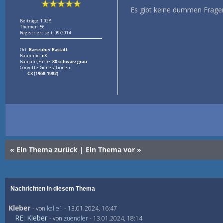
Es gibt keine dummen Fragen
Beiträge: 1.028
Themen: 56
Registriert seit: 09/2014
Ort:
Karsruhe/ Rastatt
Baureihe:
c3
Baujahr,Farbe:
80 schwarz grau
Corvette-Generationen:
C3 (1968-1982)
«
Ein Thema zurück
|
Ein Thema vor
»
Nachrichten in diesem Thema
Kleber
- von
kalle1
- 13.01.2024, 16:47
RE: Kleber
- von
zuendler
- 13.01.2024, 18:14