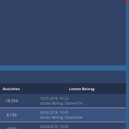
Ansichten
Letzter Beitrag
15.05.2019, 10:22
18.294
Letzter Beitrag
:
Dranner74
30.06.2018, 19:41
8.130
Letzter Beitrag
:
DavesVette
26.04.2010, 19:00
4.920