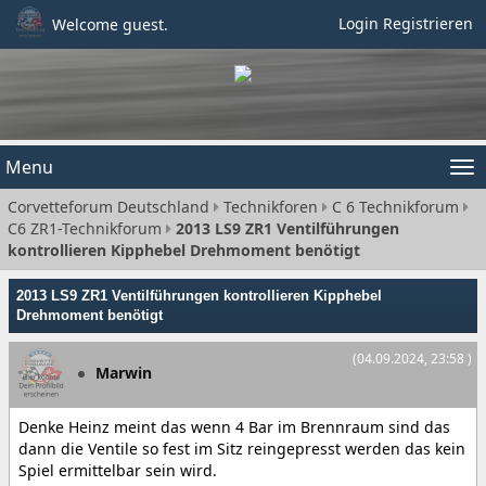
Login
Registrieren
Welcome guest.
Menu
Tog
Corvetteforum Deutschland
Technikforen
C 6 Technikforum
nav
C6 ZR1-Technikforum
2013 LS9 ZR1 Ventilführungen
kontrollieren Kipphebel Drehmoment benötigt
2013 LS9 ZR1 Ventilführungen kontrollieren Kipphebel
Drehmoment benötigt
(04.09.2024, 23:58 )
Marwin
Denke Heinz meint das wenn 4 Bar im Brennraum sind das
dann die Ventile so fest im Sitz reingepresst werden das kein
Spiel ermittelbar sein wird.