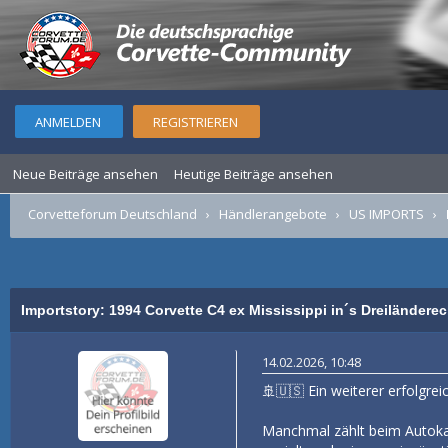
ANMELDEN
REGISTRIEREN
Neue Beiträge ansehen
Heutige Beiträge ansehen
Corvetteforum Deutschland
›
Händlerangebote
›
US IMPORTS
›
0 Bewertung(en) - 0 im Durchschn
1
2
3
4
5
Importstory: 1994 Corvette C4 ex Mississippi in´s Dreiländerec
14.02.2026, 10:48
🚢🇺🇸 Ein weiterer erfolgre
Manchmal zählt beim Autokau