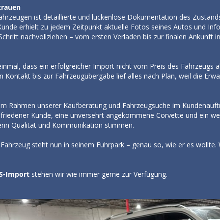
trauen
Fahrzeugen ist detaillierte und lückenlose Dokumentation des Zustan
 Kunde erhielt zu jedem Zeitpunkt aktuelle Fotos seines Autos und I
Schritt nachvollziehen – vom ersten Verladen bis zur finalen Ankunft i
einmal, dass ein erfolgreicher Import nicht vom Preis des Fahrzeugs 
ontakt bis zur Fahrzeugübergabe lief alles nach Plan, weil die Erwar
m Rahmen unserer Kaufberatung und Fahrzeugsuche im Kundenauftr
zufriedener Kunde, eine unversehrt angekommene Corvette und ein weit
enn Qualität und Kommunikation stimmen.
 Fahrzeug steht nun in seinem Fuhrpark – genau so, wie er es wollte. 
S-Import
stehen wir wie immer gerne zur Verfügung.