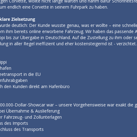
tigen Corvette, wollte nicht lange warten und nahm dafür Schönheitsf
um endlich eine Corvette in seinem Fuhrpark zu haben.
klare Zielsetzung
urde deutlich: Der Kunde wusste genau, was er wollte – eine schnelle
 ihm bereits online erworbene Fahrzeug. Wir haben das passende Angeb
ppi bis zur Übergabe in Deutschland. Auf die Zustellung zu ihm oder 
g in aller Regel ineffizient und eher kostensteigernd ist - verzichtet
ippi
shafen
etransport in die EU
Einfuhrabgaben
h den Kunden direkt am Hafenbüro
00.000-Dollar-Showcar war – unsere Vorgehensweise war exakt die gl
bei Übernahme & Auslieferung
er Fahrzeug- und Zollunterlagen
s des Imports
schluss des Transports