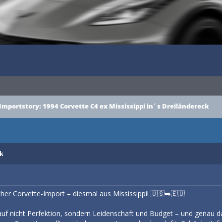
Importstory: 1994 Corvette C4 ex Mississippi in´s Dreiländereck
itt
k
icher Corvette-Import – diesmal aus Mississippi! 🇺🇸➡️🇪🇺
f nicht Perfektion, sondern Leidenschaft und Budget – und genau da