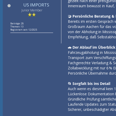
gezielt nach einer preisgüns
US IMPORTS
Innenraum bewusst in Kauf, 
Junior Member
🤝 Persönliche Beratung & 
Bereits im ersten Gespräch w
Beiträge: 28
Großraum Aachen für das vom
Themen: 13
Registriert seit: 12/2025
von der Abholung in Mississi
Empfehlung, daß Selbstabholun
🚗 Der Ablauf im Überblick
Fahrzeugabholung in Mississ
Transport zum Verschiffung
Fachgerechte Verladung & Se
Zollabwicklung mit nur 6 % 
Persönliche Übernahme durc
📂 Sorgfalt bis ins Detail
Auch wenn es diesmal kein 1
Lückenlose Dokumentation 
Gründliche Prüfung sämtlich
Laufende Updates zum Statu
Sicherer, unbeschädigter Ab