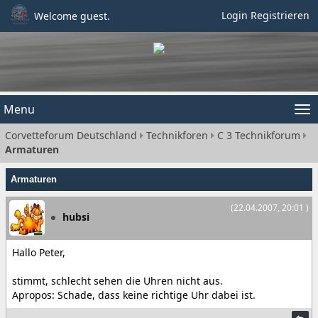
Login
Registrieren
Welcome guest.
Menu
Tog
Corvetteforum Deutschland
Technikforen
C 3 Technikforum
nav
Armaturen
Armaturen
(22.04.2007, 20:01 )
hubsi
Hallo Peter,
stimmt, schlecht sehen die Uhren nicht aus.
Apropos: Schade, dass keine richtige Uhr dabei ist.