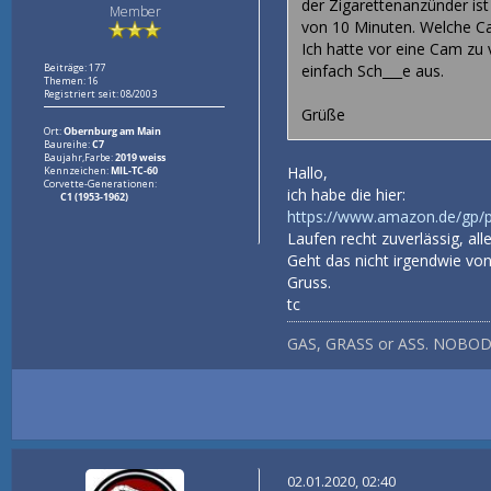
der Zigarettenanzünder is
Member
von 10 Minuten. Welche C
Ich hatte vor eine Cam zu 
Beiträge: 177
einfach Sch___e aus.
Themen: 16
Registriert seit: 08/2003
Grüße
Ort:
Obernburg am Main
Baureihe:
C7
Baujahr,Farbe:
2019 weiss
Hallo,
Kennzeichen:
MIL-TC-60
Corvette-Generationen:
ich habe die hier:
C1 (1953-1962)
https://www.amazon.de/gp/
Laufen recht zuverlässig, all
Geht das nicht irgendwie vo
Gruss.
tc
GAS, GRASS or ASS. NOBOD
02.01.2020, 02:40