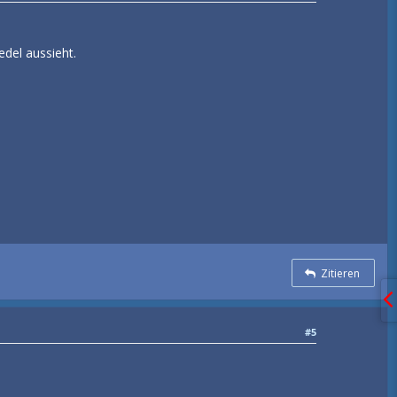
del aussieht.
Zitieren
#5