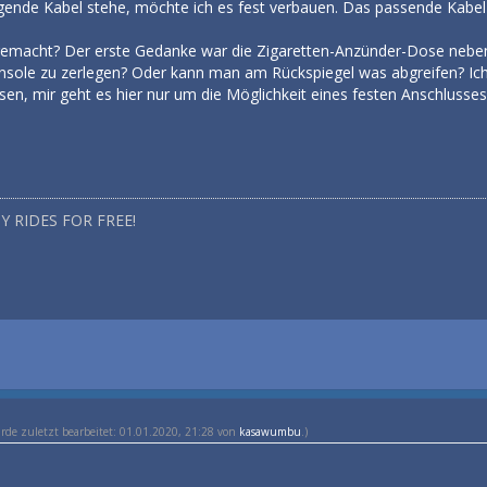
gende Kabel stehe, möchte ich es fest verbauen. Das passende Kabel h
emacht? Der erste Gedanke war die Zigaretten-Anzünder-Dose nebe
nsole zu zerlegen? Oder kann man am Rückspiegel was abgreifen? Ich
n, mir geht es hier nur um die Möglichkeit eines festen Anschlusses
Y RIDES FOR FREE!
urde zuletzt bearbeitet: 01.01.2020, 21:28 von
kasawumbu
.)