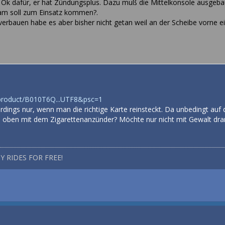
t Ok dafür, er hat Zündungsplus. Dazu muß die Mittelkonsole ausge
am soll zum Einsatz kommen?.
verbauen habe es aber bisher nicht getan weil an der Scheibe vorne ei
product/B010T6Q...UTF8&psc=1
erdings nur, wenn man die richtige Karte reinsteckt. Da unbedingt auf
n oben mit dem Zigarettenanzünder? Möchte nur nicht mit Gewalt dr
Y RIDES FOR FREE!