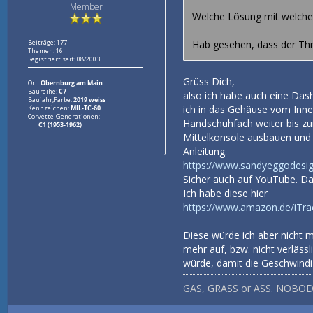
Member
Welche Lösung mit welche
Beiträge: 177
Hab gesehen, dass der Threa
Themen: 16
Registriert seit: 08/2003
Grüss Dich,
Ort:
Obernburg am Main
Baureihe:
C7
also ich habe auch eine Dash
Baujahr,Farbe:
2019 weiss
ich in das Gehäuse vom Inne
Kennzeichen:
MIL-TC-60
Corvette-Generationen:
Handschuhfach weiter bis zur
C1 (1953-1962)
Mittelkonsole ausbauen und 
Anleitung.
https://www.sandyeggodesign
Sicher auch auf YouTube. D
Ich habe diese hier
https://www.amazon.de/iTra
Diese würde ich aber nicht m
mehr auf, bzw. nicht verlässl
würde, damit die Geschwindi
GAS, GRASS or ASS. NOBOD