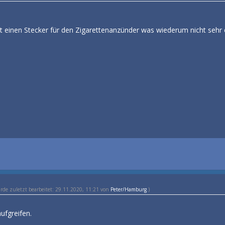
t einen Stecker für den Zigarettenanzünder was wiederum nicht sehr e
urde zuletzt bearbeitet: 29.11.2020, 11:21 von
Peter/Hamburg
.)
ufgreifen.