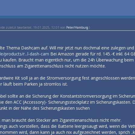
urde zuletzt bearbeitet: 19.01.2025, 12:01 von
Peter/Hamburg
.)
 alte Thema Dashcam auf. Will mir jetzt nun dochmal eine zulegen und
e/products/r...l-dash-cam
Bei Amazon gerade für rd. 145.-€ inkl. 64 G
azu kaufen. Braucht man eigentlich nur, um die 24h Überwachung beim
schluss am Zigarettenanschluss nicht nutzen möchte.
Hardwire Kit soll ja an die Stromversorgung fest angeschlossen werde
 läuft beim Parken ja stromlos ist.
Kabel sollte an die Sicherung der Konstantstromversorgung im Siche
n sie den ACC (Accessory)- Sicherungssteckplatz im Sicherungskasten. 
unkt in der Nähe des Sicherungskasten suchen
e, man braucht den Stecker am Zigarettenanschluss nicht mehr.
dings auch vorstellen, dass die Batterie leergesaugt wird, wenn die Ve
ommen wird, dann kann ja auch nix aufgezeichnet werden, sprich ..