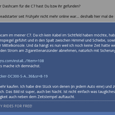
r Dashcam für die C7 hast Du bzw ihr gefunden?
dstarter seit Frühjahr nicht mehr online war.... deshalb hier mal die 
cam im meiner C7. Da ich kein Kabel im Sichtfeld haben möchte, habe
nspiegel geführt und in den Spalt zwischen Himmel und Schiebe, sow
 Mittelkonsole. Und da hängt es nun weil ich noch keine Zeit hatte we
den Strom am Zigarettenanzünder abnehmen, natürlich mit Sicherung.
s.com/install.../?item=108
as mache ich demnächst.
cker-DC300-S-A...36&sr=8-19
ehr kaufen. Ich habe drei Stück von denen (in jedem Auto eine) und z
ich. Das Bild ist super, auch bei Nacht. Ist nicht einfach was taugliche
gkeit auch neben dem Zeitstempel auftaucht.
Y RIDES FOR FREE!