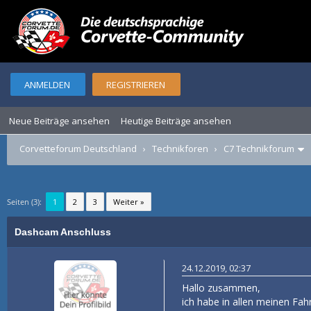
ANMELDEN
REGISTRIEREN
Neue Beiträge ansehen
Heutige Beiträge ansehen
Corvetteforum Deutschland
›
Technikforen
›
C7 Technikforum
Seiten (3):
1
2
3
Weiter »
Dashcam Anschluss
24.12.2019, 02:37
Hallo zusammen,
ich habe in allen meinen F