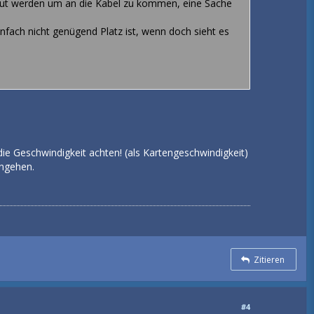
baut werden um an die Kabel zu kommen, eine Sache
nfach nicht genügend Platz ist, wenn doch sieht es
 die Geschwindigkeit achten! (als Kartengeschwindigkeit)
angehen.
Zitieren
#4