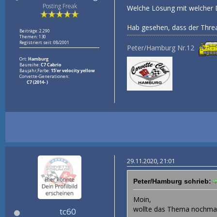
Posting Freak
Welche Lösung mit welcher 
Hab gesehen, dass der Threads
Beiträge: 2.290
Themen: 130
Registriert seit: 08/2001
Peter/Hamburg Nr.12
Ort:
Hamburg
Baureihe:
C7 Cabrio
Baujahr,Farbe:
15'er velocity yellow
Corvette-Generationen:
C7 (2014- )
29.11.2020, 21:01
Peter/Hamburg schrieb:
Moin,
wollte das Thema nochmal
tc60