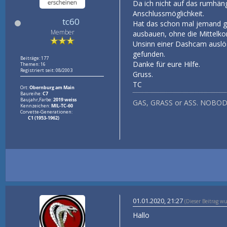
Da ich nicht auf das rumhän
Anschlussmöglichkeit.
tc60
Hat das schon mal jemand g
Member
ausbauen, ohne die Mittelko
Unsinn einer Dashcam auslöse
gefunden.
Beiträge: 177
Danke für eure Hilfe.
Themen: 16
Registriert seit: 08/2003
Gruss.
TC
Ort:
Obernburg am Main
Baureihe:
C7
Baujahr,Farbe:
2019 weiss
GAS, GRASS or ASS. NOBOD
Kennzeichen:
MIL-TC-60
Corvette-Generationen:
C1 (1953-1962)
01.01.2020, 21:27
(Dieser Beitrag w
Hallo