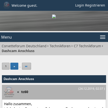
Login
Registrieren
Welcome guest.
Menu
Tog
Corvetteforum Deutschland
Technikforen
C7 Technikforum
nav
Dashcam Anschluss
1
»
...
Dashcam Anschluss
(24.12.2019, 02:37 )
tc60
Hallo zusammen,