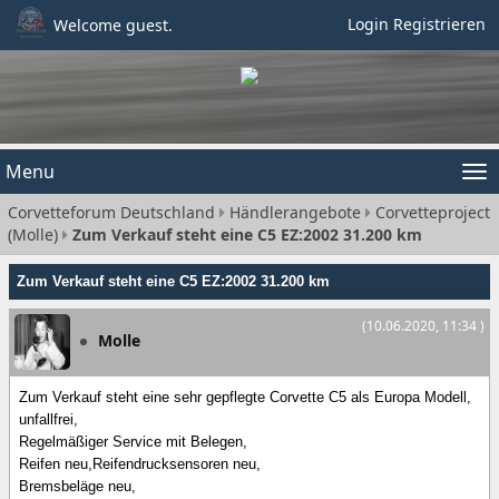
Login
Registrieren
Welcome guest.
Menu
Tog
Corvetteforum Deutschland
Händlerangebote
Corvetteproject
nav
(Molle)
Zum Verkauf steht eine C5 EZ:2002 31.200 km
Zum Verkauf steht eine C5 EZ:2002 31.200 km
(10.06.2020, 11:34 )
Molle
Zum Verkauf steht eine sehr gepflegte Corvette C5 als Europa Modell,
unfallfrei,
Regelmäßiger Service mit Belegen,
Reifen neu,Reifendrucksensoren neu,
Bremsbeläge neu,