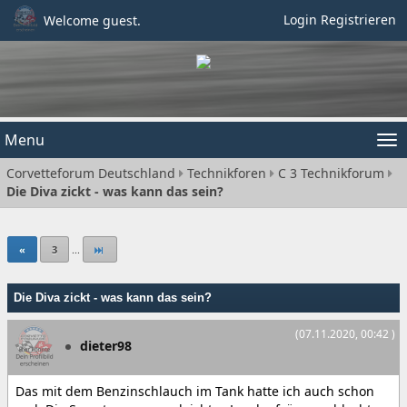
Login
Registrieren
Welcome guest.
Menu
Tog
Corvetteforum Deutschland
Technikforen
C 3 Technikforum
nav
Die Diva zickt - was kann das sein?
«
3
...
Die Diva zickt - was kann das sein?
(07.11.2020, 00:42 )
dieter98
Das mit dem Benzinschlauch im Tank hatte ich auch schon