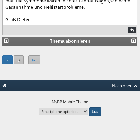
mal. Die Symptome waren leichtes Leerlaufsägen,schlechte
Gasannahme und Heißstartprobleme.
Gruß Dieter
Thema abonnieren
«
3
...
Nach oben
MyBB Mobile Theme