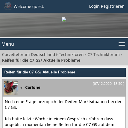
Login
Registrieren
Welcome guest.
Menu
Tog
Corvetteforum Deutschland
Technikforen
C7 Technikforum
nav
Reifen für die C7 GS/ Aktuelle Probleme
Reifen für die C7 GS/ Aktuelle Probleme
(07.12.2020, 13:50 )
Carlone
Noch eine Frage bezüglich der Reifen-Marktsituation bei der
C7 GS.
Ich hatte letzte Woche in einem Gespräch erfahren dass
angeblich momentan keine Reifen für die C7 GS auf dem