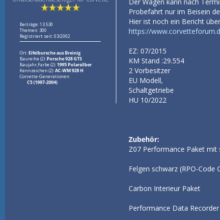
Der Wagen kann nach Termina
Probefahrt nur im Beisein d
Hier ist noch ein Bericht üb
Beiträge: 13.530
https://www.corvetteforum.
Themen: 300
Registriert seit: 03/2002
EZ: 07/2015
Ort:
Eifelbursche aus Breinig
Baureihe (2):
Porsche 928 GTS
KM Stand :29.554
Baujahr,Farbe (2):
1995 Polarsilber
2 Vorbesitzer
Kennzeichen (2):
AC-WM 928 H
Corvette-Generationen:
EU Modell,
C5 (1997-2004)
Schaltgetriebe
HU 10/2022
Zubehör:
Z07 Performance Paket m
Felgen sc
Carbon
Performance D