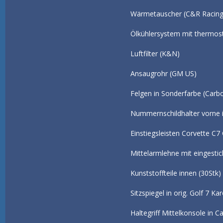
Wärmetau
Ölkühlersystem mit t
Luft
Ansau
Felgen in S
Nummernschildhalte
Einstiegsleist
Mittelarmlehne 
Kunststoffteile innen (30St
Sitzspiegel in 
Haltegriff Mitte