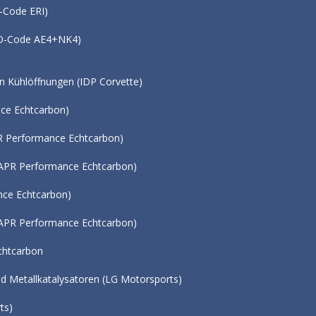
 Paket (RPO-Code ERI)
ort Sitze (RPO-Code AE4+NK4)
tzlichen Kühlöffnungen (IDP Corvette)
APR Performance Echtcarbon)
tung (APR Performance Echtcarbon)
ngen VA (APR Performance Echtcarbon)
APR Performance Echtcarbon)
 (APR Performance Echtcarbon)
kspoiler Echtcarbon
und Metallkatalysatoren (LG Motorsports)
hler (LG Motorsports)