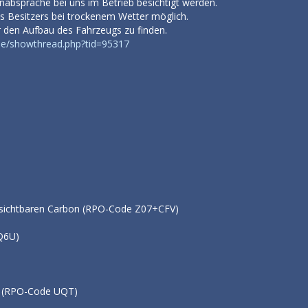
bsprache bei uns im Betrieb besichtigt werden.
es Besitzers bei trockenem Wetter möglich.
er den Aufbau des Fahrzeugs zu finden.
de/showthread.php?tid=95317
it sichtbaren Carbon (RPO-Code Z07+CFV)
hwarz (RPO-Code Q6U)
 Interieur Pake
ata Recorder (RPO-Code UQT)