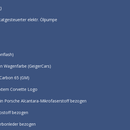
scher (C&R Racing)
hermostatgesteuerter elektr. Ölpumpe
filter (K&N
grohr (GM US)
onderfarbe (Carbonflash)
r vorne in Wagenfarbe (GeigerCars)
en Corvette C7 Carbon 65 (GM)
mit eingesticktem Corvette Logo
k) in Porsche Alcantara-Mikrofaserstoff bezogen
orig. Golf 7 Karostoff bezogen
lkonsole in Carbonleder bezogen