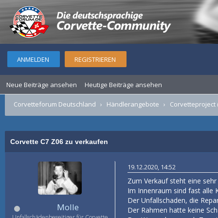
ANMELDEN
REGISTRIEREN
Neue Beiträge ansehen
Heutige Beiträge ansehen
Corvetteforum Deutschland
›
Händlerangebote
›
Corvetteproject 
Corvette C7 Z06 zu verkaufen
19.12.2020, 14:52
Zum Verkauf steht eine seh
Im Innenraum sind fast alle
Der Unfallschaden, die Repar
Molle
Der Rahmen hatte keine Schä
Unfallschädenbeseitiger für Corvette