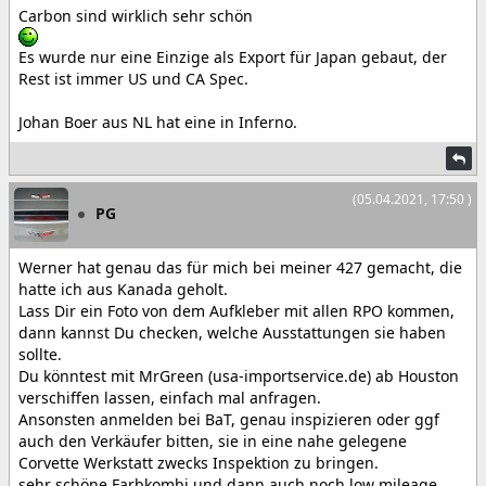
Carbon sind wirklich sehr schön
Es wurde nur eine Einzige als Export für Japan gebaut, der
Rest ist immer US und CA Spec.
Johan Boer aus NL hat eine in Inferno.
(05.04.2021, 17:50 )
PG
Werner hat genau das für mich bei meiner 427 gemacht, die
hatte ich aus Kanada geholt.
Lass Dir ein Foto von dem Aufkleber mit allen RPO kommen,
dann kannst Du checken, welche Ausstattungen sie haben
sollte.
Du könntest mit MrGreen (usa-importservice.de) ab Houston
verschiffen lassen, einfach mal anfragen.
Ansonsten anmelden bei BaT, genau inspizieren oder ggf
auch den Verkäufer bitten, sie in eine nahe gelegene
Corvette Werkstatt zwecks Inspektion zu bringen.
sehr schöne Farbkombi und dann auch noch low mileage