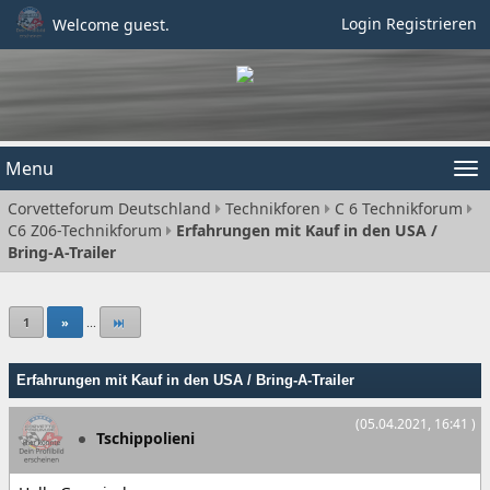
Login
Registrieren
Welcome guest.
Menu
Tog
Corvetteforum Deutschland
Technikforen
C 6 Technikforum
nav
C6 Z06-Technikforum
Erfahrungen mit Kauf in den USA /
Bring-A-Trailer
1
»
...
Erfahrungen mit Kauf in den USA / Bring-A-Trailer
(05.04.2021, 16:41 )
Tschippolieni