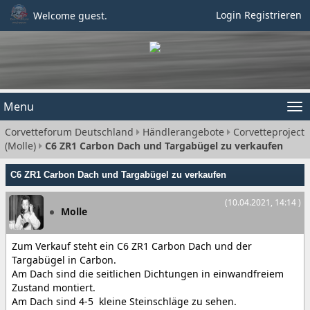
Login
Registrieren
Welcome guest.
Menu
Tog
Corvetteforum Deutschland
Händlerangebote
Corvetteproject
nav
(Molle)
C6 ZR1 Carbon Dach und Targabügel zu verkaufen
C6 ZR1 Carbon Dach und Targabügel zu verkaufen
(10.04.2021, 14:14 )
Molle
Zum Verkauf steht ein C6 ZR1 Carbon Dach und der
Targabügel in Carbon.
Am Dach sind die seitlichen Dichtungen in einwandfreiem
Zustand montiert.
Am Dach sind 4-5 kleine Steinschläge zu sehen.