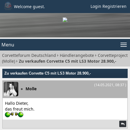
Login
Registrieren
Welcome guest.
Menu
Tog
Corvetteforum Deutschland
Händlerangebote
Corvetteproject
nav
(Molle)
Zu verkaufen Corvette C5 mit LS3 Motor 28.900,-
Zu verkaufen Corvette C5 mit LS3 Motor 28.900,-
(14.05.2021, 08:37 )
Molle
Hallo Dieter,
das freut mich.