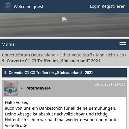
Login
Registrieren
Welcome guest.
Menu
Tog
Corvetteforum Deutschland
Other Vette-Stuff
Man sieht sich
nav
9. Corvette C1-C3 Treffen im „Südsauerland“ 2021
9. Corvette C1-C3 Treffen im „Südsauerland“ 2021
(29.05.2021, 22:02 )
PeterMeyer4
Hallo Volker,
auch von uns ein Dankeschön für all deine Bemühungen.
Deine Absage ist absolut nachvollziehbar und richtig.
Hoffentlich sehen wir bald mal wieder gesund und munter.
Viele Grüße