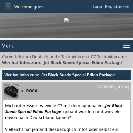
Login
Registrieren
Welcome guest.
Menu
Tog
Corvetteforum Deutschland
Technikforen
C7 Technikforum
nav
Wer hat Infos zum: ‚Jet Black Suede Special Edion Package‘
Wer hat Infos zum: ‚Jet Black Suede Special Edion Package‘
(22.05.2021, 01:14 )
ROCA
Mich interessiert wieviele C7 mit dem optionalen
‚Jet Black
Suede Special Edion Package‘
gebaut wurden und wieviele
davon nach Deutschland kamen?
Vielleicht hat jemand diesbezüglich Infos oder selbst ein