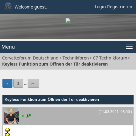
Login
Registrieren
Welcome guest.
Menu
Tog
Corvetteforum Deutschland
Technikforen
C7 Technikforum
nav
Keyless Funktion zum Öffnen der Tür deaktivieren
«
3
...
Keyless Funktion zum Öffnen der Tür deaktivieren
(11.08.2021, 08:50 )
JR