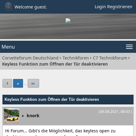
Login
Registrieren
Welcome guest.
Menu
Tog
Corvetteforum Deutschland
Technikforen
C7 Technikforum
nav
Keyless Funktion zum Öffnen der Tür deaktivieren
1
»
...
Keyless Funktion zum Öffnen der Tür deaktivieren
(09.08.2021, 08:43 )
knork
Hi Forum... Gibt's die Möglichkeit, das keyless open zu