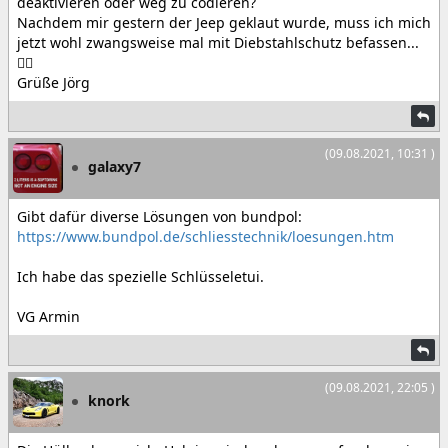
deaktivieren oder weg zu codieren?
Nachdem mir gestern der Jeep geklaut wurde, muss ich mich
jetzt wohl zwangsweise mal mit Diebstahlschutz befassen...
🤦‍♂️
Grüße Jörg
(09.08.2021, 10:31 )
galaxy7
Gibt dafür diverse Lösungen von bundpol:
https://www.bundpol.de/schliesstechnik/loesungen.htm
Ich habe das spezielle Schlüsseletui.
VG Armin
(09.08.2021, 22:05 )
knork