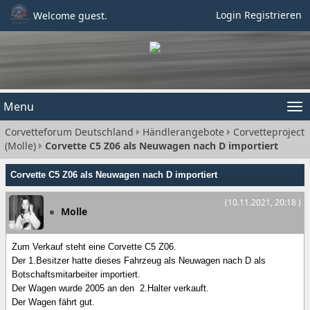
Login
Registrieren
Welcome guest.
Menu
Tog
Corvetteforum Deutschland
Händlerangebote
Corvetteproject
nav
(Molle)
Corvette C5 Z06 als Neuwagen nach D importiert
Corvette C5 Z06 als Neuwagen nach D importiert
(10.11.2021, 20:18 )
Molle
Zum Verkauf steht eine Corvette C5 Z06.
Der 1.Besitzer hatte dieses Fahrzeug als Neuwagen nach D als
Botschaftsmitarbeiter importiert.
Der Wagen wurde 2005 an den 2.Halter verkauft.
Der Wagen fährt gut.