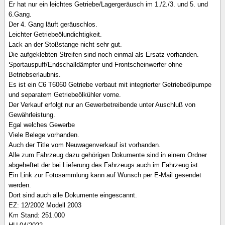
Er hat nur ein leichtes Getriebe/Lagergeräusch im 1./2./3. und 5. und
6.Gang.
Der 4. Gang läuft geräuschlos.
Leichter Getriebeölundichtigkeit.
Lack an der Stoßstange nicht sehr gut.
Die aufgeklebten Streifen sind noch einmal als Ersatz vorhanden.
Sportauspuff/Endschalldämpfer und Frontscheinwerfer ohne
Betriebserlaubnis.
Es ist ein C6 T6060 Getriebe verbaut mit integrierter Getriebeölpumpe
und separatem Getriebeölkühler vorne.
Der Verkauf erfolgt nur an Gewerbetreibende unter Auschluß von
Gewährleistung.
Egal welches Gewerbe
Viele Belege vorhanden.
Auch der Title vom Neuwagenverkauf ist vorhanden.
Alle zum Fahrzeug dazu gehörigen Dokumente sind in einem Ordner
abgeheftet der bei Lieferung des Fahrzeugs auch im Fahrzeug ist.
Ein Link zur Fotosammlung kann auf Wunsch per E-Mail gesendet
werden.
Dort sind auch alle Dokumente eingescannt.
EZ: 12/2002 Modell 2003
Km Stand: 251.000