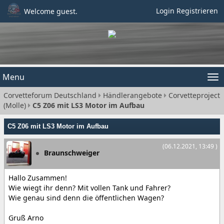
Login
Registrieren
Welcome guest.
Menu
Tog
Corvetteforum Deutschland
Händlerangebote
Corvetteproject
nav
(Molle)
C5 Z06 mit LS3 Motor im Aufbau
C5 Z06 mit LS3 Motor im Aufbau
(06.12.2021, 13:49 )
Braunschweiger
Hallo Zusammen!
Wie wiegt ihr denn? Mit vollen Tank und Fahrer?
Wie genau sind denn die öffentlichen Wagen?
Gruß Arno