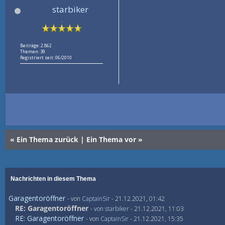
starbiker
.
Beiträge: 2.862
Themen: 39
Registriert seit: 06/2010
«
Ein Thema zurück
|
Ein Thema vor
»
Nachrichten in diesem Thema
Garagentoröffner
- von
CaptainSir
- 21.12.2021, 01:42
RE: Garagentoröffner
- von
starbiker
- 21.12.2021, 11:03
RE: Garagentoröffner
- von
CaptainSir
- 21.12.2021, 15:35