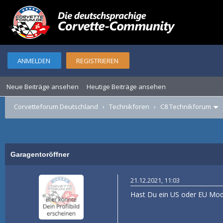
ANMELDEN
REGISTRIEREN
Neue Beiträge ansehen
Heutige Beiträge ansehen
Corvetteforum Deutschland
›
Technikforen
›
C8 Technikforum
0 Bewertung(en) - 0 im Durchschn
1
2
3
4
5
Garagentoröffner
21.12.2021, 11:03
Hast Du ein US oder EU Mod