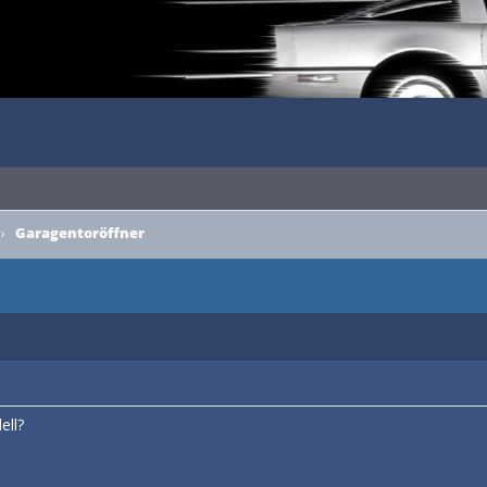
›
Garagentoröffner
itt
ell?