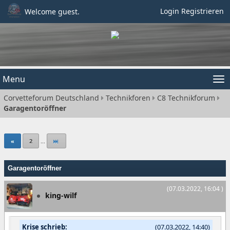
Login
Registrieren
Welcome guest.
Menu
Tog
Corvetteforum Deutschland
Technikforen
C8 Technikforum
nav
Garagentoröffner
«
2
...
Garagentoröffner
(07.03.2022, 16:04 )
king-wilf
Krise schrieb:
(07.03.2022, 14:40)