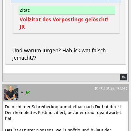
Zitat:
Vollzitat des Vorpostings gelöscht!
JR
Und warum Jürgen? Hab ick wat falsch
jemacht??
(07.03.2022, 16:24 )
JR
Du nicht, der Schreiberling unmittelbar nach Dir hat direkt
Dein komplettes Posting zitiert, bevor er drauf geantwortet
hat.
Das ist a) purer Nonsens, weil unnötig und b) laut der