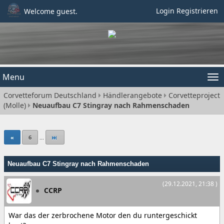
Login
Registrieren
Welcome guest.
Menu
Tog
Corvetteforum Deutschland
Händlerangebote
Corvetteproject
nav
(Molle)
Neuaufbau C7 Stingray nach Rahmenschaden
«
6
...
Neuaufbau C7 Stingray nach Rahmenschaden
(29.12.2021, 21:38 )
CCRP
War das der zerbrochene Motor den du runtergeschickt