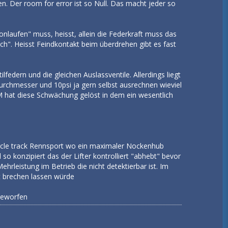
en. Der room for error ist so Null. Das macht jeder so
laufen" muss, heisst, allein die Federkraft muss das
ach". Heisst Feindkontakt beim überdrehen gibt es fast
dern und die gleichen Auslassventile. Allerdings liegt
urchmesser und 10psi ja gern selbst ausrechnen wieviel
GM hat diese Schwächung gelöst in dem ein wesentlich
rcle track Rennsport wo ein maximaler Nockenhub
o konzipiert das der Lifter kontrolliert "abhebt" bevor
hrleistung im Betrieb die nicht detektierbar ist. Im
it brechen lassen würde
 geworfen