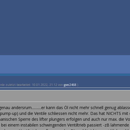
urde zuletzt bearbeitet: 10.01.2022, 21:12 von
goec2468
.)
genau andersrum...........er kann das Öl nicht mehr schnell genug abla
ump-up) und die Ventile schliessen nicht mehr. Das hat NICHTS mit e
anischen Sperre des lifter plungers erfolgen und auch nur max. die V
 bei einem instabilen schwingenden Ventiltrieb passiert -zB lahmende