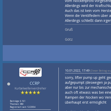
vom Nockenprofil vorgesehen 
Allerdings wird der Kraftsch
Auch das ist kein vom Herste
Wenn die Ventilfedern über a
Allerdings schließt dann irge
Gruß
Götz
10.01.2022, 17:49
(Dieser Beitrag w
sorry, lifter pump up geht ge
aufgepumpt (deswegen ja pum
CCRP
aber nur bis zur mechanische
Kurbelwellenverdreher
auch oft etwass was bei ein
Rampen der Nocken wo Ventil v
Beiträge: 6.161
überhaupt erst ermöglicht
Themen: 380
Registriert seit: 12/2004