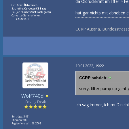
da Öldruckkraft im lifter > Fe
Ort:
Graz, Österreich
Baureihe:
Corvette C8 E-ray
Baujahr,Farbe:
2024 Cacti green
hat gar nichts mit abheben ei
Corvette-Generationen:
C7 (2014- )
_______________________________
CCRP Austria, Bundesstrass
10.01.2022, 19:22
CCRP schrieb:
sorry, lifter pump up geht ge
Wolf740d
Posting Freak
Ich sag immer, ich muß nich
Beiträge: 3.421
Themen: 100
Registriert seit: 06/2003