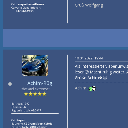
Ort:
Lampertheim/Hessen
Gruß Wolfgang
Corvette-Generationen:
C3 (1968-1982)
10.01.2022, 19:44
Als Interessierter, aber un
lesen🙂 Macht ruhig weiter. A
Grüße Achim🍀🙂
Achim-Rüg
Achim
"fast and extreme"
Beiträge: 1.000
Themen: 28
Registriert seit: 02/2017
Ort:
Rügen
Baureihe:
C6 Grand Sport Cabrio
Baujahr,Farbe:
2010 schwarz