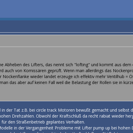
 Abheben des Lifters, das nennt sich "lofting" und kommt aus dem 
rd auch von Komissären geprüft. Wenn man allerdings das Nockenprofil 
r Nockenflanke wieder landet erzeuge ich effektiv mehr Ventilhub = Ö
l man das aber auf keinen Fall weil die Belastung der Rollen sie in kür
in der Tat z.B. bei circle track Motoren bewußt gemacht und selbst da 
ohen Drehzahlen. Obwohl der Kraftschluß da recht rabiat wieder herge
s für den Straßenbetrieb geplantes Verhalten.
Modelle in der Vergangenheit Probleme mit Lifter pump up bei hohen D