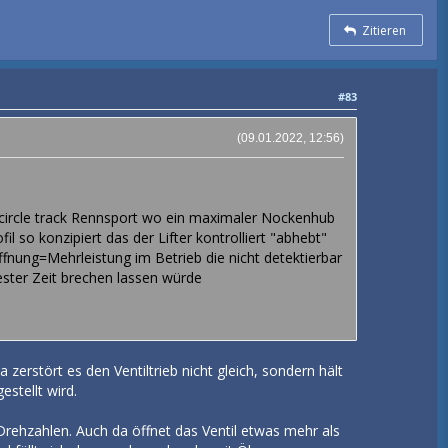
Zitieren
#83
(09.01.2022, 12:56)
circle track Rennsport wo ein maximaler Nockenhub
so konzipiert das der Lifter kontrolliert "abhebt"
ffnung=Mehrleistung im Betrieb die nicht detektierbar
zester Zeit brechen lassen würde
zerstört es den Ventiltrieb nicht gleich, sondern hält
stellt wird.
rehzahlen. Auch da öffnet das Ventil etwas mehr als