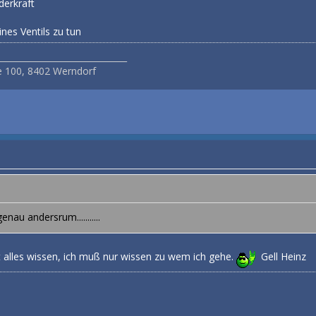
derkraft
nes Ventils zu tun
______________________________
e 100, 8402 Werndorf
nau andersrum...........
t alles wissen, ich muß nur wissen zu wem ich gehe.
Gell Heinz