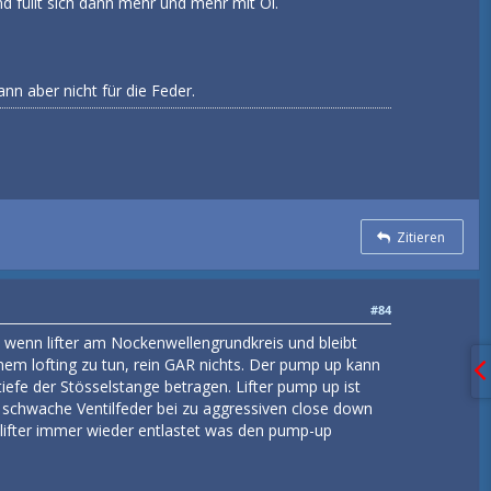
d füllt sich dann mehr und mehr mit Öl.
nn aber nicht für die Feder.
Zitieren
#84
en wenn lifter am Nockenwellengrundkreis und bleibt
em lofting zu tun, rein GAR nichts. Der pump up kann
iefe der Stösselstange betragen. Lifter pump up ist
 schwache Ventilfeder bei zu aggressiven close down
rd lifter immer wieder entlastet was den pump-up