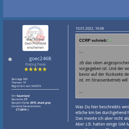
10.01.2022, 16:06
CCRP schrieb:
.....
goec2468
zB das oben angesprochene
Posting Freak
vorgegeben ist. Und der wi
bevor auf der Rückseite de
Beiträge: 969
ist. Im Strassenbetrieb wil
Themen: 19
Registriert seit: 04/2016
....
Ort:
Sauerland
Baureihe:
C7
Baujahr,Farbe:
2015, shark grey
Was Du hier beschreibts wird 
Corvette-Generationen:
C7 (2014- )
etliche km bei durchgehend h
Das meinte ich aber nicht al
Aber z.B. hatten einige GM-