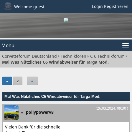
Login
Registrieren
Welcome guest.
Menu
Tog
Corvetteforum Deutschland
Technikforen
C 6 Technikforum
nav
Mal Was Nützliches C6 Windabweiser für Targa Mod.
«
2
...
Mal Was Nützliches C6 Windabweiser für Targa Mod.
(26.03.2024, 09:30 )
pollypowerv8
Vielen Dank für die schnelle