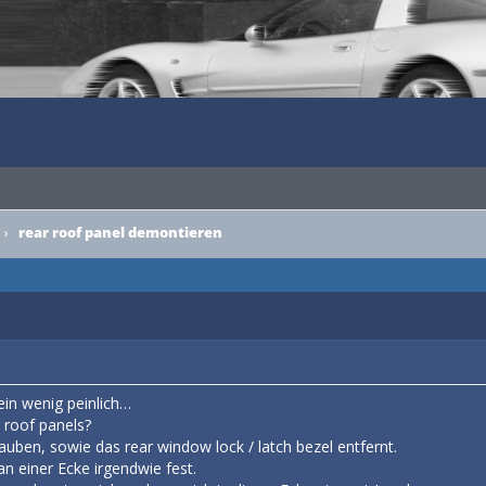
›
rear roof panel demontieren
ein wenig peinlich…
 roof panels?
auben, sowie das rear window lock / latch bezel entfernt.
n einer Ecke irgendwie fest.