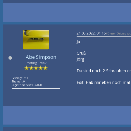
21.05.2022, 01:16
(Dieser Beitrag w
Ja
Gruß
Abe Simpson
Jörg
Posting Freak
Da sind noch 2 Schrauben dru
Beiträge: 891
Edit. Hab mir eben noch mal 
Themen: 9
Registriert seit: 05/2020