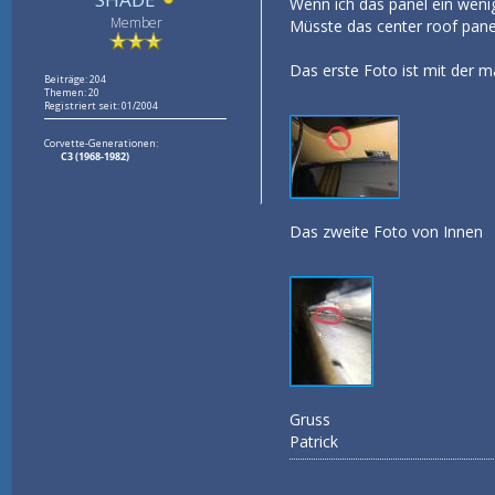
Wenn ich das panel ein wenig
Member
Müsste das center roof pane
Das erste Foto ist mit der 
Beiträge: 204
Themen: 20
Registriert seit: 01/2004
Corvette-Generationen:
C3 (1968-1982)
Das zweite Foto von Innen
Gruss
Patrick