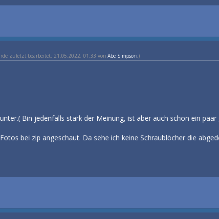
urde zuletzt bearbeitet: 21.05.2022, 01:33 von
Abe Simpson
.)
nter.( Bin jedenfalls stark der Meinung, ist aber auch schon ein paar 
Fotos bei zip angeschaut. Da sehe ich keine Schraublöcher die abgede