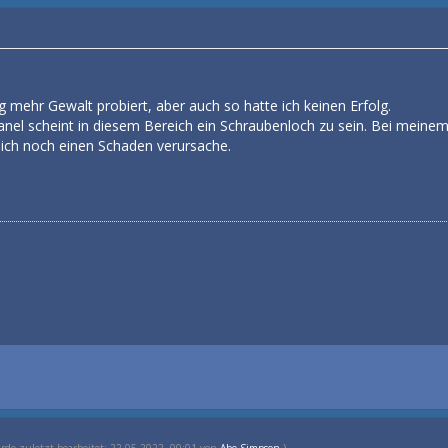
g mehr Gewalt probiert, aber auch so hatte ich keinen Erfolg.
nel scheint in diesem Bereich ein Schraubenloch zu sein. Bei meinem 69e
 ich noch einen Schaden verursache.
urde zuletzt bearbeitet: 22.05.2022, 00:01 von
Abe Simpson
.)