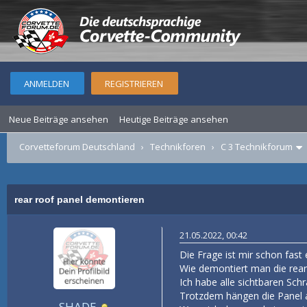
ANMELDEN
REGISTRIEREN
Neue Beiträge ansehen
Heutige Beiträge ansehen
Corvetteforum Deutschland
›
Technikforen
›
C 3 Technikforum
rear roof panel demontieren
21.05.2022, 00:42
Die Frage ist mir schon fast 
Wie demontiert man die rear
Ich habe alle sichtbaren Schr
Trotzdem hängen die Panel a
SHADE