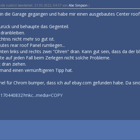
urde zuletzt bearbeitet: 21.05.2022, 04:57 von
Abe Simpson
.)
 in die Garage gegangen und habe mir einen ausgebautes Center roof
zurück und behaupte das Gegenteil.
dranbleiben.
tnis nicht mehr so gut ist.
utes rear roof Panel rumliegen...
nten links und rechts zwei "Ohren" dran. Kann gut sein, dass da der
te auf jeden Fall beim Zerlegen nicht solche Probleme.
t dran ziehen.
mand einen vernünftigeren Tipp hat.
panel für Chrom bumper, dass ich auf ebay.com gefunden habe. Da sind
65170440832?mkc...media=COPY