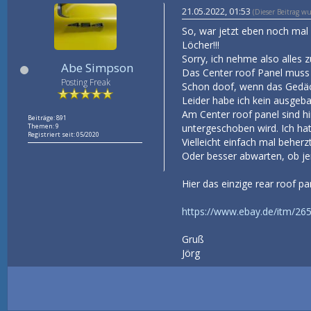
21.05.2022, 01:53
(Dieser Beitrag w
So, war jetzt eben noch mal
Löcher!!!
Sorry, ich nehme also alles 
Abe Simpson
Das Center roof Panel muss 
Posting Freak
Schon doof, wenn das Gedäch
Leider habe ich kein ausgeba
Am Center roof panel sind hi
Beiträge: 891
untergeschoben wird. Ich hat
Themen: 9
Registriert seit: 05/2020
Vielleicht einfach mal beherz
Oder besser abwarten, ob je
Hier das einzige rear roof 
https://www.ebay.de/itm/2
Gruß
Jörg