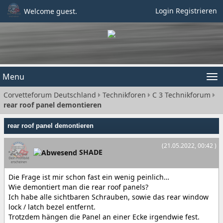
Login
Registrieren
Welcome guest.
Menu
Tog
Corvetteforum Deutschland
Technikforen
C 3 Technikforum
nav
rear roof panel demontieren
rear roof panel demontieren
(21.05.2022, 00:42 )
SHADE
Die Frage ist mir schon fast ein wenig peinlich…
Wie demontiert man die rear roof panels?
Ich habe alle sichtbaren Schrauben, sowie das rear window
lock / latch bezel entfernt.
Trotzdem hängen die Panel an einer Ecke irgendwie fest.