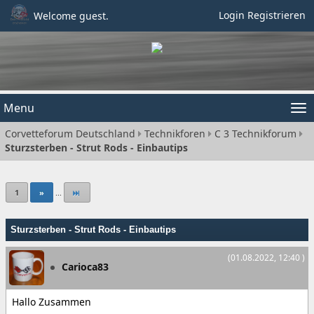
Login
Registrieren
Welcome guest.
Menu
Tog
Corvetteforum Deutschland
Technikforen
C 3 Technikforum
nav
Sturzsterben - Strut Rods - Einbautips
1
»
...
Sturzsterben - Strut Rods - Einbautips
(01.08.2022, 12:40 )
Carioca83
Hallo Zusammen