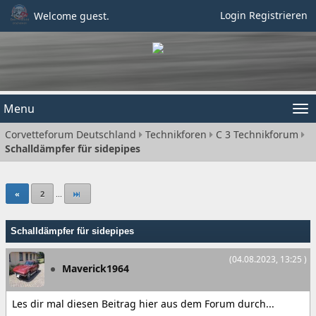
Login
Registrieren
Welcome guest.
Menu
Tog
Corvetteforum Deutschland
Technikforen
C 3 Technikforum
nav
Schalldämpfer für sidepipes
«
2
...
Schalldämpfer für sidepipes
(04.08.2023, 13:25 )
Maverick1964
Les dir mal diesen Beitrag hier aus dem Forum durch...